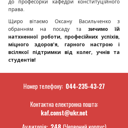
до професорки кафедри конституційного
права.
Щиро вітаємо Оксану Васильченко з
обранням на посаду та
зичимо їй
натхненної роботи, професійних успіхів,
міцного здоров'я, гарного настрою і
всілякої підтримки від колег, учнів та
студентів!
Номер телефону:
044-235-43-27
Контактна електронна пошта:
kaf.const@ukr.net
Аудиторія
:
248
(
Червоний корпус)